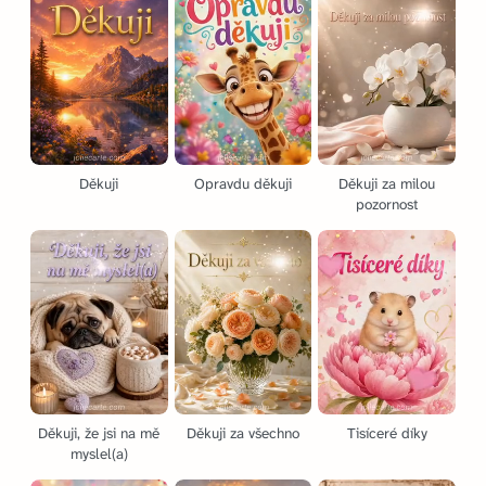
Děkuji
Opravdu děkuji
Děkuji za milou
pozornost
Děkuji, že jsi na mě
Děkuji za všechno
Tisíceré díky
myslel(a)