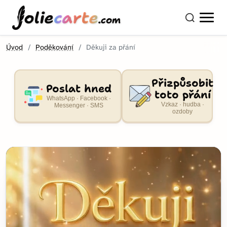
olie
carte
.com
Úvod
Poděkování
Děkuji za přání
Přizpůsobit
Poslat hned
toto přání
WhatsApp · Facebook ·
Vzkaz · hudba ·
Messenger · SMS
ozdoby