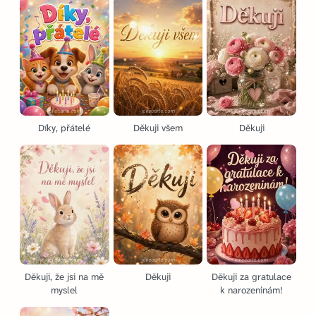
Díky, přátelé
Děkuji všem
Děkuji
Děkuji, že jsi na mě
Děkuji
Děkuji za gratulace
myslel
k narozeninám!