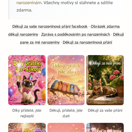
narozeninám
. Všechny motivy si stáhnete a sdílíte
zdarma.
Děkuji za vaše narozeninová přání facebook
·
Obrázek zdarma
děkuji narozeniny
·
Zpráva s poděkováním po narozeninách
·
Děkuji
pane za mé narozeniny
·
Děkuji za narozeninová přání
Díky přátelé, jste
Děkuji, přátelé, jste
Děkuji za vaše přání
nejlepší
zlatí