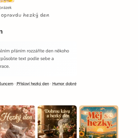
brázek
 opravdu hezký den
n
álním přáním rozzáříte den někoho
izpůsobte text podle sebe a
race.
sluncem
·
Přísloví hezký den
·
Humor dobré