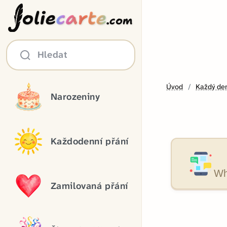
olie
carte
.com
Hledat
Úvod
Každý de
Narozeniny
Každodenní přání
Wh
Zamilovaná přání