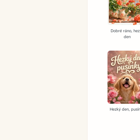
Dobré ráno, hez
den
Hezký den, pusi