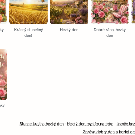
ký
Krásný slunečný
Hezký den
Dobré ráno, hezký
den!
den
nky
Slunce krajina hezký den
·
Hezký den myslím na tebe
·
úsměv hez
Zpráva dobrý den a hezký de