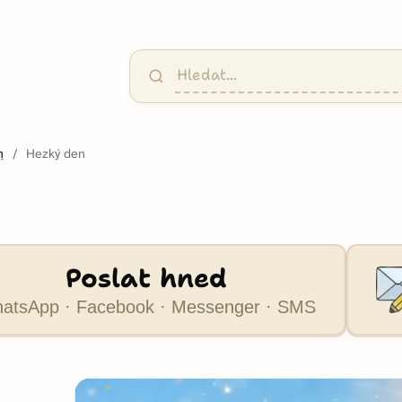
n
Hezký den
Poslat hned
atsApp · Facebook · Messenger · SMS