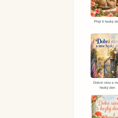
Přeji ti hezký d
Dobré ráno a m
hezký den