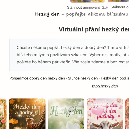
Stáhnout o
Stáhnout animovaný GIF
Hezký den
popřejte někomu blízkému
Virtuální přání hezký de
Chcete někomu popřát hezký den a dobrý den? Tímto virtu
blízkého milým a pozitivním vzkazem. Vyberte si motiv, př
pošlete ho během pár vteřin. Vše zcela zdarma a bez regist
Pohlednice dobrý den hezký den
·
Slunce hezký den
·
Hezký den pod 
ráno hezký den