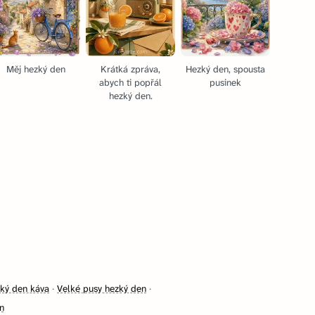
Měj hezký den
Krátká zpráva,
Hezký den, spousta
abych ti popřál
pusinek
hezký den.
ký den káva
·
Velké pusy hezký den
·
n