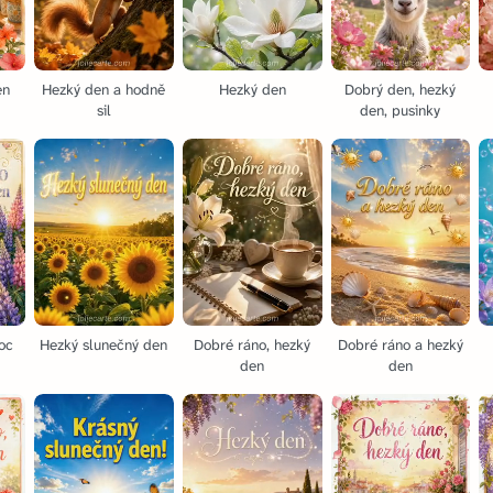
en
Hezký den a hodně
Hezký den
Dobrý den, hezký
sil
den, pusinky
oc
Hezký slunečný den
Dobré ráno, hezký
Dobré ráno a hezký
den
den