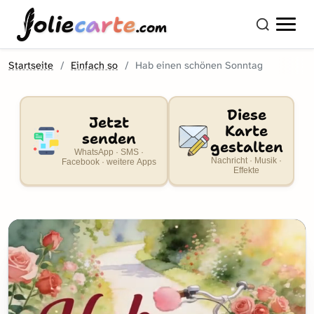
olie
carte
.com
Startseite
Einfach so
Hab einen schönen Sonntag
Diese
Jetzt
Karte
senden
gestalten
WhatsApp · SMS ·
Nachricht · Musik ·
Facebook · weitere Apps
Effekte