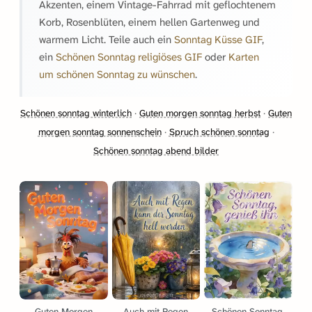
Akzenten, einem Vintage-Fahrrad mit geflochtenem
Korb, Rosenblüten, einem hellen Gartenweg und
warmem Licht. Teile auch ein
Sonntag Küsse GIF
,
ein
Schönen Sonntag religiöses GIF
oder
Karten
um schönen Sonntag zu wünschen
.
Schönen sonntag winterlich
·
Guten morgen sonntag herbst
·
Guten
morgen sonntag sonnenschein
·
Spruch schönen sonntag
·
Schönen sonntag abend bilder
Guten Morgen
Auch mit Regen
Schönen Sonntag,