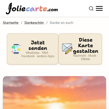
olie
carte
.com
Startseite
Dankeschön
Danke an euch
Diese
Jetzt
Karte
senden
gestalten
WhatsApp · SMS ·
Nachricht · Musik ·
Facebook · weitere Apps
Effekte