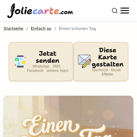
olie
carte
.com
Startseite
Einfach so
Einen schonen Tag
Diese
Jetzt
Karte
senden
gestalten
WhatsApp · SMS ·
Nachricht · Musik ·
Facebook · weitere Apps
Effekte