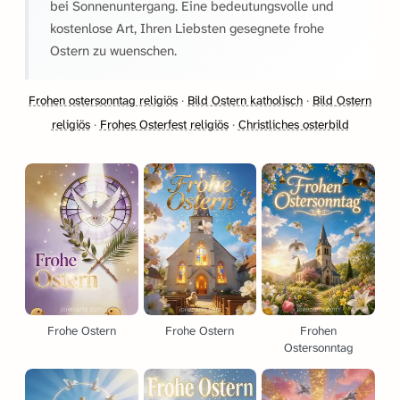
bei Sonnenuntergang. Eine bedeutungsvolle und
kostenlose Art, Ihren Liebsten gesegnete frohe
Ostern zu wuenschen.
Frohen ostersonntag religiös
·
Bild Ostern katholisch
·
Bild Ostern
religiös
·
Frohes Osterfest religiös
·
Christliches osterbild
Frohe Ostern
Frohe Ostern
Frohen
Ostersonntag