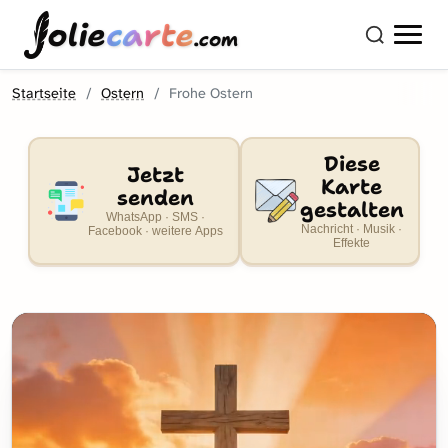
olie
carte
.com
Startseite
Ostern
Frohe Ostern
Diese
Jetzt
Karte
senden
gestalten
WhatsApp · SMS ·
Nachricht · Musik ·
Facebook · weitere Apps
Effekte