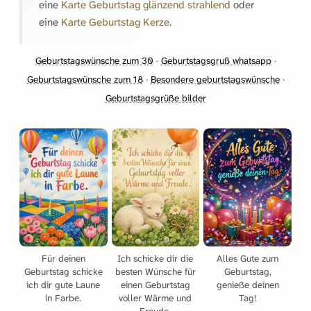
eine
Karte Geburtstag glänzend strahlend
oder
eine
Karte Geburtstag Kerze
.
Geburtstagswünsche zum 30
·
Geburtstagsgruß whatsapp
·
Geburtstagswünsche zum 18
·
Besondere geburtstagswünsche
·
Geburtstagsgrüße bilder
Für deinen
Ich schicke dir die
Alles Gute zum
Geburtstag schicke
besten Wünsche für
Geburtstag,
ich dir gute Laune
einen Geburtstag
genieße deinen
in Farbe.
voller Wärme und
Tag!