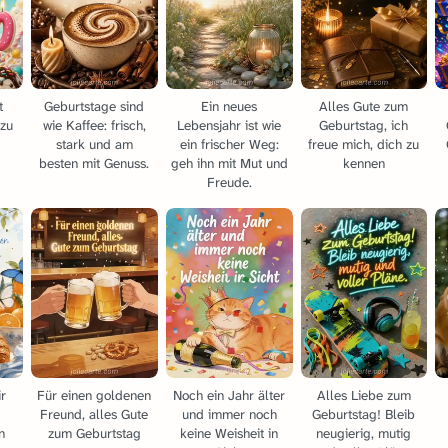
t
Geburtstage sind
Ein neues
Alles Gute zum
 zu
wie Kaffee: frisch,
Lebensjahr ist wie
Geburtstag, ich
stark und am
ein frischer Weg:
freue mich, dich zu
besten mit Genuss.
geh ihn mit Mut und
kennen
Freude.
r
Für einen goldenen
Noch ein Jahr älter
Alles Liebe zum
Freund, alles Gute
und immer noch
Geburtstag! Bleib
n
zum Geburtstag
keine Weisheit in
neugierig, mutig