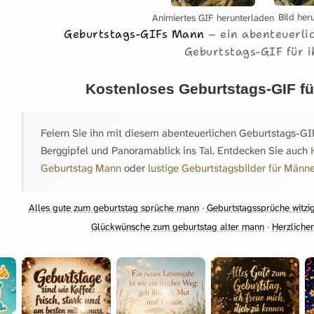
Bild her
Animiertes GIF herunterladen
Geburtstags-GIFs Mann
ein abenteuerli
Geburtstags-GIF für i
Kostenloses Geburtstags-GIF f
Feiern Sie ihn mit diesem abenteuerlichen Geburtstags-G
Berggipfel und Panoramablick ins Tal. Entdecken Sie auch
Geburtstag Mann
oder
lustige Geburtstagsbilder für Männe
Alles gute zum geburtstag sprüche mann
·
Geburtstagssprüche witzi
Glückwünsche zum geburtstag alter mann
·
Herzliche