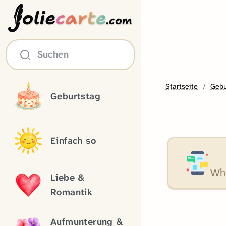
olie
carte
.com
Suchen
Startseite
Gebu
Geburtstag
Einfach so
Wha
Liebe &
Romantik
Aufmunterung &