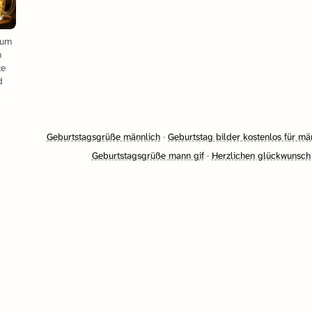
Zum
n
te
d
.
Geburtstagsgrüße männlich
·
Geburtstag bilder kostenlos für mä
Geburtstagsgrüße mann gif
·
Herzlichen glückwunsch