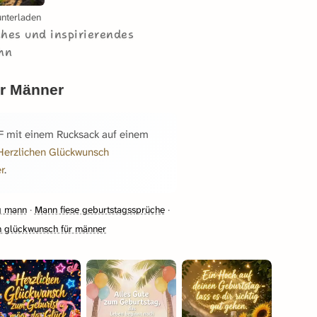
unterladen
ches und inspirierendes
hn
ür Männer
IF mit einem Rucksack auf einem
Herzlichen Glückwunsch
r
.
g mann
·
Mann fiese geburtstagssprüche
·
n glückwunsch für männer