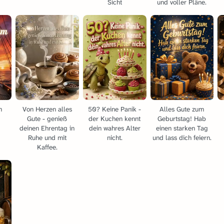
Sicht
und voller Pläne.
m
Von Herzen alles
50? Keine Panik -
Alles Gute zum
Gute - genieß
der Kuchen kennt
Geburtstag! Hab
deinen Ehrentag in
dein wahres Alter
einen starken Tag
Ruhe und mit
nicht.
und lass dich feiern.
Kaffee.