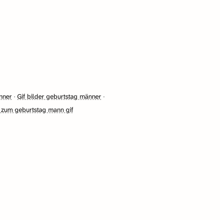
nner
·
Gif bilder geburtstag männer
·
 zum geburtstag mann gif