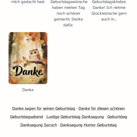
mich gedacht hast
Geburtstagswünsche
Geburtstagskindes:
haben meinen Tag
Danke! Ich nehme
noch schöner
Glückwünsche gern
gemacht. Danke
auch in...
dafür.
Danke
Danke sagen für seinen Geburtstag
·
Danke für diesen schönen
Geburtstagsabend
·
Lustige Geburtstag Danksagung
·
Geburtstag
Danksagung Spruch
·
Danksagung Humor Geburtstag