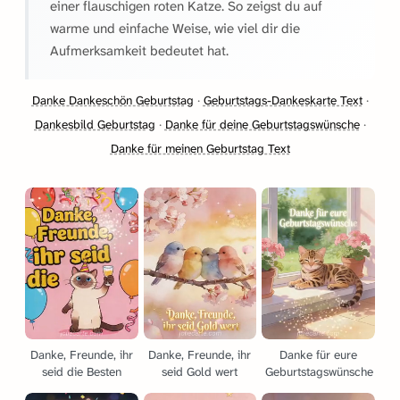
einer flauschigen roten Katze. So zeigst du auf
warme und einfache Weise, wie viel dir die
Aufmerksamkeit bedeutet hat.
Danke Dankeschön Geburtstag
·
Geburtstags-Dankeskarte Text
·
Dankesbild Geburtstag
·
Danke für deine Geburtstagswünsche
·
Danke für meinen Geburtstag Text
Danke, Freunde, ihr
Danke, Freunde, ihr
Danke für eure
seid die Besten
seid Gold wert
Geburtstagswünsche