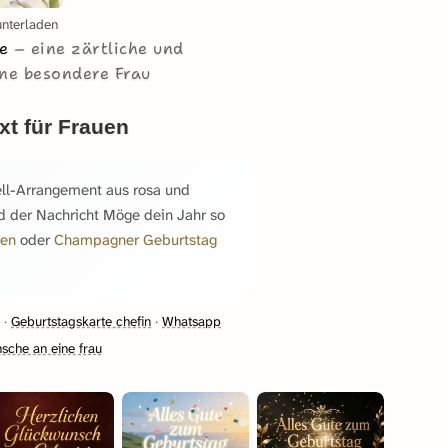
unterladen
te
eine zärtliche und
ine besondere Frau
xt für Frauen
ell-Arrangement aus rosa und
 der Nachricht Möge dein Jahr so
uen
oder
Champagner Geburtstag
·
Geburtstagskarte chefin
·
Whatsapp
sche an eine frau