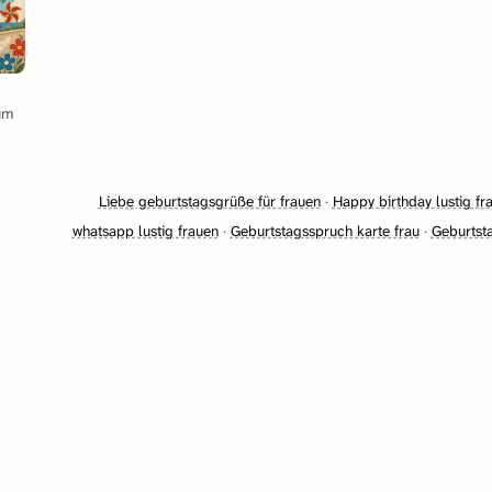
um
Liebe geburtstagsgrüße für frauen
·
Happy birthday lustig fr
whatsapp lustig frauen
·
Geburtstagsspruch karte frau
·
Geburtsta