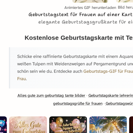
Bild her
Animiertes GIF herunterladen
Geburtstagstext für Frauen auf einer Kar
elegante Geburtstagsgrußkarte für e
Kostenlose Geburtstagskarte mit Te
Schicke eine raffinierte Geburtstagskarte mit einem Aquar
weißen Tulpen mit Weidenzweigen auf Pergamentgrund und
schön sein wie du. Entdecke auch
Geburtstags-GIF für Fra
Frau
.
Alles gute zum geburtstag tante bilder
·
Geburtstagskarte lehrerin
geburtstagsgrüße für frauen
·
Geburtstagswün