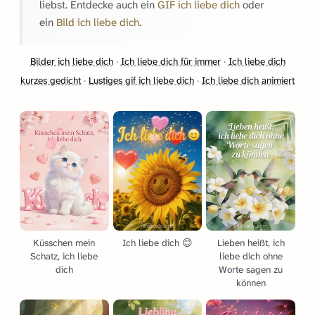
liebst. Entdecke auch ein
GIF ich liebe dich
oder
ein
Bild ich liebe dich
.
Bilder ich liebe dich
·
Ich liebe dich für immer
·
Ich liebe dich
kurzes gedicht
·
Lustiges gif ich liebe dich
·
Ich liebe dich animiert
Küsschen mein
Ich liebe dich 😊
Lieben heißt, ich
Schatz, ich liebe
liebe dich ohne
dich
Worte sagen zu
können