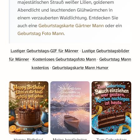
majestätischen Strauß weißer Lilien, goldenem
Abendlicht und leuchtenden Glühwürmchen in
einem verzauberten Waldlichtung. Entdecken Sie
auch eine
Geburtstagskarte Gärtner Mann
oder ein
Geburtstag Foto Mann
.
Lustiger Geburtstags-GIF für Männer
·
Lustige Geburtstagsbilder
für Männer
·
Kostenloses Geburtstagsfoto Mann
·
Geburtstag Mann
kostenlos
·
Geburtstagskarte Mann Humor
Happy Birthday!
Meine herzlichsten
Zum Geburtstag: