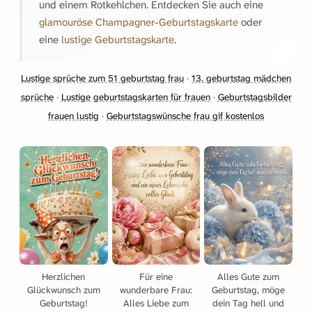
und einem Rotkehlchen. Entdecken Sie auch eine
glamouröse Champagner-Geburtstagskarte
oder
eine
lustige Geburtstagskarte
.
Lustige sprüche zum 51 geburtstag frau
·
13. geburtstag mädchen
sprüche
·
Lustige geburtstagskarten für frauen
·
Geburtstagsbilder
frauen lustig
·
Geburtstagswünsche frau gif kostenlos
Herzlichen
Für eine
Alles Gute zum
Glückwunsch zum
wunderbare Frau:
Geburtstag, möge
Geburtstag!
Alles Liebe zum
dein Tag hell und