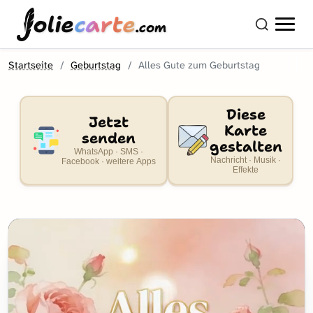
olie
carte
.com
Startseite
Geburtstag
Alles Gute zum Geburtstag
Diese
Jetzt
Karte
senden
gestalten
WhatsApp · SMS ·
Nachricht · Musik ·
Facebook · weitere Apps
Effekte