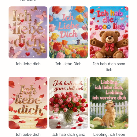
Ich liebe dich
Ich Liebe Dich
Ich hab dich sooo
lieb
Ich liebe dich
Ich hab dich ganz
Liebling, ich liebe