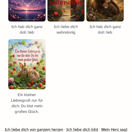
Ich hab dich ganz
Ich liebe dich
Ich hab dich ganz
doll lieb
wahnsinnig
doll lieb
Ein kleiner
Liebesgruß nur für
dich: Du bist mein
großes Glück.
Ich liebe dich von ganzem herzen
·
Ich liebe dich bild
·
Mein Herz sagt