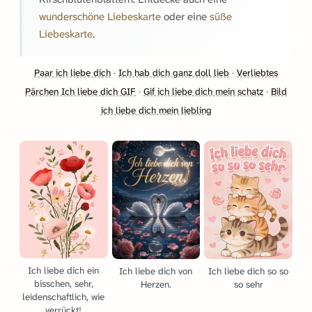
wunderschöne Liebeskarte
oder eine
süße
Liebeskarte
.
Paar ich liebe dich
·
Ich hab dich ganz doll lieb
·
Verliebtes
Pärchen Ich liebe dich GIF
·
Gif ich liebe dich mein schatz
·
Bild
ich liebe dich mein liebling
Ich liebe dich ein
Ich liebe dich von
Ich liebe dich so so
bisschen, sehr,
Herzen.
so sehr
leidenschaftlich, wie
verrückt!