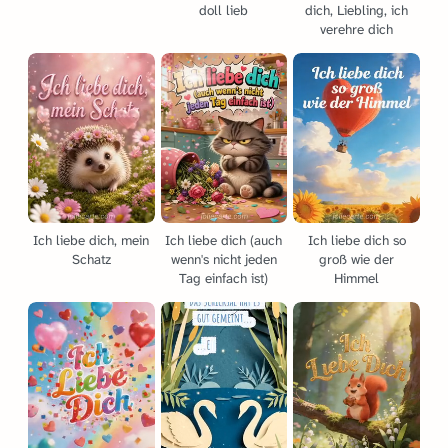
doll lieb
dich, Liebling, ich
verehre dich
Ich liebe dich, mein
Ich liebe dich (auch
Ich liebe dich so
Schatz
wenn's nicht jeden
groß wie der
Tag einfach ist)
Himmel