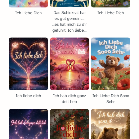
Das Schicksal hat
Ich Liebe Dich
Ich Liebe Dich
es gut gemeint...
...es hat mich zu dir
geführt. Ich liebe...
Ich liebe dich
Ich hab dich ganz
Ich Liebe Dich Sooo
doll lieb
Sehr