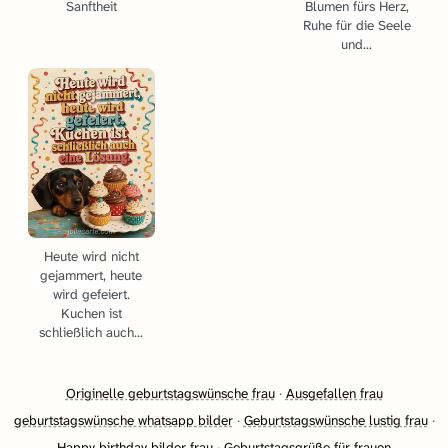
Sanftheit
Blumen fürs Herz,
Ruhe für die Seele
und...
Heute wird nicht
gejammert, heute
wird gefeiert.
Kuchen ist
schließlich auch...
Originelle geburtstagswünsche frau
·
Ausgefallen frau
geburtstagswünsche whatsapp bilder
·
Geburtstagswünsche lustig frau
·
Happy birthday bilder frau
·
Geburtstagsgrüße für frauen