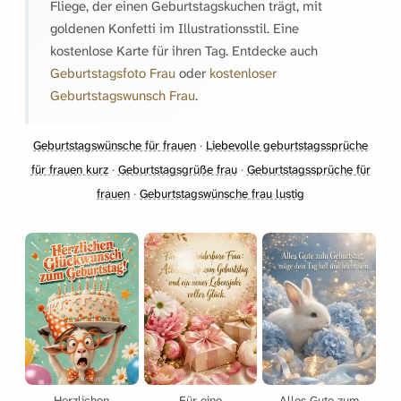
Fliege, der einen Geburtstagskuchen trägt, mit
goldenen Konfetti im Illustrationsstil. Eine
kostenlose Karte für ihren Tag. Entdecke auch
Geburtstagsfoto Frau
oder
kostenloser
Geburtstagswunsch Frau
.
Geburtstagswünsche für frauen
·
Liebevolle geburtstagssprüche
für frauen kurz
·
Geburtstagsgrüße frau
·
Geburtstagssprüche für
frauen
·
Geburtstagswünsche frau lustig
Herzlichen
Für eine
Alles Gute zum