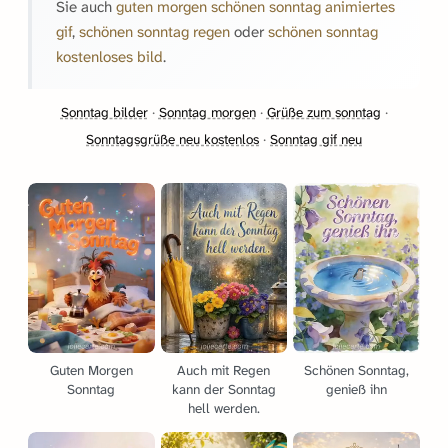
Sie auch
guten morgen schönen sonntag animiertes
gif
,
schönen sonntag regen
oder
schönen sonntag
kostenloses bild
.
Sonntag bilder
·
Sonntag morgen
·
Grüße zum sonntag
·
Sonntagsgrüße neu kostenlos
·
Sonntag gif neu
Guten Morgen
Auch mit Regen
Schönen Sonntag,
Sonntag
kann der Sonntag
genieß ihn
hell werden.