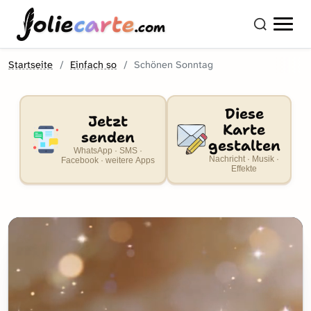
olie
carte
.com
Startseite
Einfach so
Schönen Sonntag
Diese
Jetzt
Karte
senden
gestalten
WhatsApp · SMS ·
Nachricht · Musik ·
Facebook · weitere Apps
Effekte