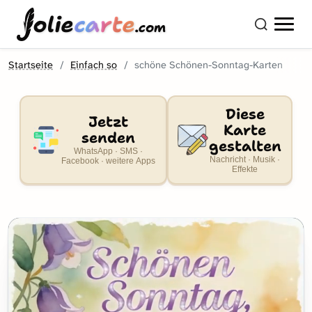
olie
carte
.com
Startseite
Einfach so
schöne Schönen-Sonntag-Karten
Diese
Jetzt
Karte
senden
gestalten
WhatsApp · SMS ·
Nachricht · Musik ·
Facebook · weitere Apps
Effekte