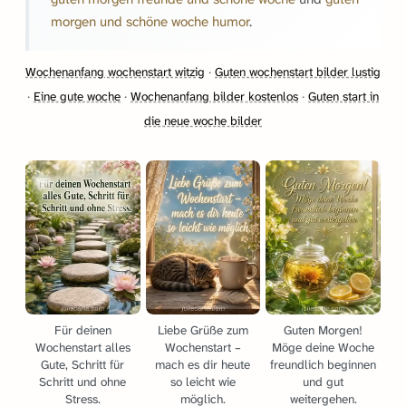
morgen und schöne woche humor
.
Wochenanfang wochenstart witzig
·
Guten wochenstart bilder lustig
·
Eine gute woche
·
Wochenanfang bilder kostenlos
·
Guten start in
die neue woche bilder
Für deinen
Liebe Grüße zum
Guten Morgen!
Wochenstart alles
Wochenstart –
Möge deine Woche
Gute, Schritt für
mach es dir heute
freundlich beginnen
Schritt und ohne
so leicht wie
und gut
Stress.
möglich.
weitergehen.