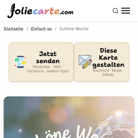
olie
carte
.com
Startseite
Einfach so
Schöne Woche
Diese
Jetzt
Karte
senden
gestalten
WhatsApp · SMS ·
Nachricht · Musik ·
Facebook · weitere Apps
Effekte