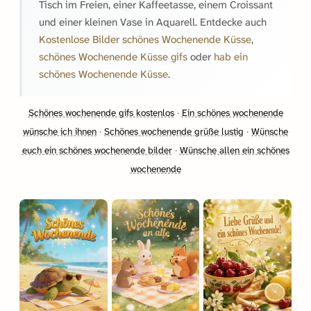
Tisch im Freien, einer Kaffeetasse, einem Croissant
und einer kleinen Vase in Aquarell. Entdecke auch
Kostenlose Bilder schönes Wochenende Küsse
,
schönes Wochenende Küsse gifs
oder
hab ein
schönes Wochenende Küsse
.
Schönes wochenende gifs kostenlos
·
Ein schönes wochenende
wünsche ich ihnen
·
Schönes wochenende grüße lustig
·
Wünsche
euch ein schönes wochenende bilder
·
Wünsche allen ein schönes
wochenende