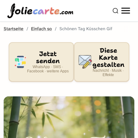
olie
carte
.com
Startseite
Einfach so
Schönen Tag Küsschen Gif
Diese
Jetzt
Karte
senden
gestalten
WhatsApp · SMS ·
Nachricht · Musik ·
Facebook · weitere Apps
Effekte