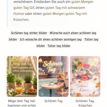
verschönern. Entdecken Sie auch ein
guten Morgen
guten Tag Gif
, einen
guten Tag mit schwarzem
Humor
oder einen
guten Morgen guten Tag mit
Küsschen
.
Schönen tag winter bilder
·
Wünsche euch einen schönen tag
bilder
·
Ich wünsche dir einen schönen sonnigen tag
·
Tollen tag
bilder
·
Toller tag bilder
Möge dein Tag hell
Schönen Tag
Schönen Tag,
beginnen und schön
Küsschen