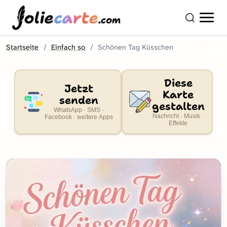
olie
carte
.com
Startseite
Einfach so
Schönen Tag Küsschen
Diese
Jetzt
Karte
senden
gestalten
WhatsApp · SMS ·
Nachricht · Musik ·
Facebook · weitere Apps
Effekte