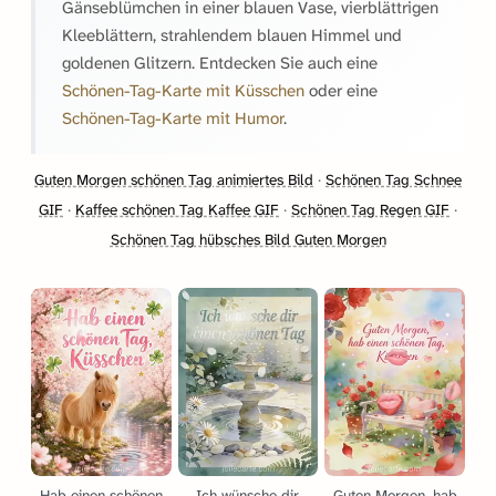
Gänseblümchen in einer blauen Vase, vierblättrigen
Kleeblättern, strahlendem blauen Himmel und
goldenen Glitzern. Entdecken Sie auch eine
Schönen-Tag-Karte mit Küsschen
oder eine
Schönen-Tag-Karte mit Humor
.
Guten Morgen schönen Tag animiertes Bild
·
Schönen Tag Schnee
GIF
·
Kaffee schönen Tag Kaffee GIF
·
Schönen Tag Regen GIF
·
Schönen Tag hübsches Bild Guten Morgen
Hab einen schönen
Ich wünsche dir
Guten Morgen, hab