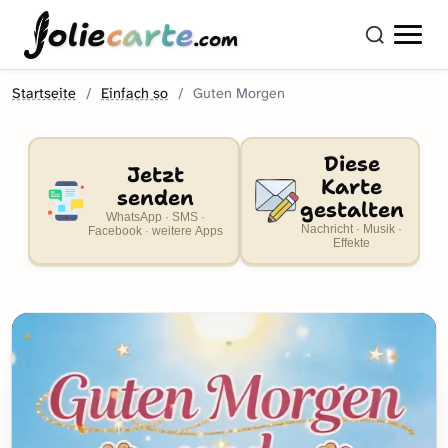
olie
carte
.com
Startseite
Einfach so
Guten Morgen
Diese
Jetzt
Karte
senden
gestalten
WhatsApp · SMS ·
Nachricht · Musik ·
Facebook · weitere Apps
Effekte