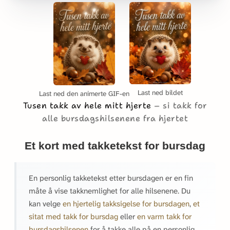
Last ned bildet
Last ned den animerte GIF-en
Tusen takk av hele mitt hjerte
si takk for
alle bursdagshilsenene fra hjertet
Et kort med takketekst for bursdag
En personlig takketekst etter bursdagen er en fin
måte å vise takknemlighet for alle hilsenene. Du
kan velge
en hjertelig takksigelse for bursdagen
,
et
sitat med takk for bursdag
eller
en varm takk for
bursdagshilsenen
for å takke alle på en personlig