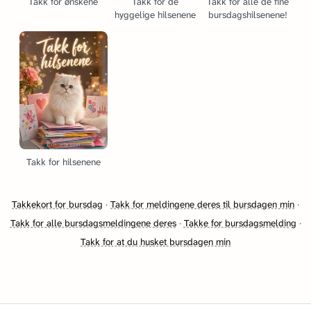
Takk for ønskene
Takk for de
Takk for alle de fine
hyggelige hilsenene
bursdagshilsenene!
Takk for hilsenene
Takkekort for bursdag
·
Takk for meldingene deres til bursdagen min
·
Takk for alle bursdagsmeldingene deres
·
Takke for bursdagsmelding
·
Takk for at du husket bursdagen min