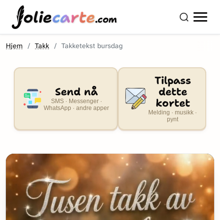
olie
carte
.com
Hjem
Takk
Takketekst bursdag
Tilpass
Send nå
dette
kortet
SMS · Messenger ·
WhatsApp · andre apper
Melding · musikk ·
pynt