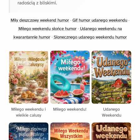
radością z bliskimi.
Miły deszczowy weekend humor
·
Gif humor udanego weekendu
·
Miłego weekendu słońce humor
·
Udanego weekendu na
kwarantannie humor
·
Słonecznego udanego weekendu humor
Miłego weekendu i
Miłego weekendu!
Udanego
wielkie całusy
Weekendu