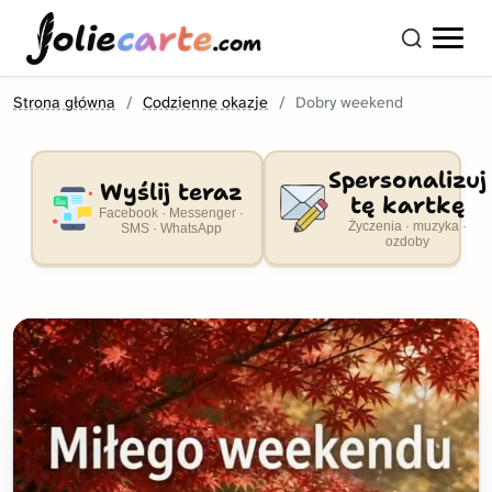
olie
carte
.com
Strona główna
Codzienne okazje
Dobry weekend
Spersonalizuj
Wyślij teraz
tę kartkę
Facebook · Messenger ·
Życzenia · muzyka ·
SMS · WhatsApp
ozdoby