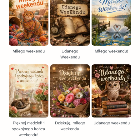
Miłego weekendu
Udanego
Miłego weekendu!
Weekendu
Pięknej niedzieli i
Dziękuję, miłego
Udanego weekendu
spokojnego końca
weekendu
weekendu!