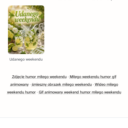
Udanego weekendu
Zdjęcie humor miłego weekendu
·
Miłego weekendu humor gif
animowany
·
śmieszny obrazek miłego weekendu
·
Wideo miłego
weekendu humor
·
Gif animowany weekend humor miłego weekendu