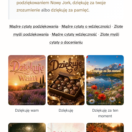
podziękowaniem Nowy Jork
,
dziękuję za twoje
zrozumienie
albo
dziękuję za pamięć
.
Mądre cytaty podziękowania
·
Mądre cytaty o wdzięczności
·
Złote
myśli podziękowania
·
Mądre cytaty wdzięczność
·
Złote myśli
cytaty o docenianiu
Dziękuję wam
Dziękuję
Dziękuję za ten
moment