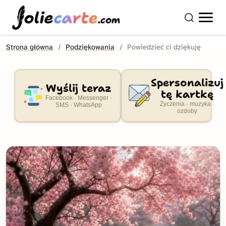
olie
carte
.com
Strona główna
Podziękowania
Powiedzieć ci dziękuję
Spersonalizuj
Wyślij teraz
tę kartkę
Facebook · Messenger ·
Życzenia · muzyka ·
SMS · WhatsApp
ozdoby