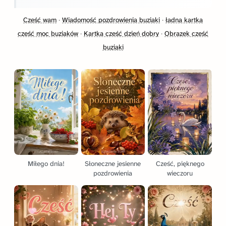
Cześć wam
·
Wiadomość pozdrowienia buziaki
·
ładna kartka
cześć moc buziaków
·
Kartka cześć dzień dobry
·
Obrazek cześć
buziaki
Miłego dnia!
Słoneczne jesienne
Cześć, pięknego
pozdrowienia
wieczoru