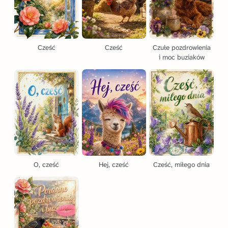
Cześć
Cześć
Czułe pozdrowienia
i moc buziaków
O, cześć
Hej, cześć
Cześć, miłego dnia