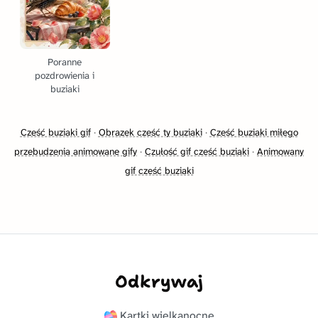
Poranne
pozdrowienia i
buziaki
Cześć buziaki gif
·
Obrazek cześć ty buziaki
·
Cześć buziaki miłego
przebudzenia animowane gify
·
Czułość gif cześć buziaki
·
Animowany
gif cześć buziaki
Odkrywaj
Kartki wielkanocne