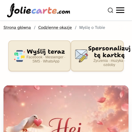
olie
carte
.com
Strona główna
Codzienne okazje
Myślę o Tobie
Spersonalizuj
Wyślij teraz
tę kartkę
Facebook · Messenger ·
Życzenia · muzyka ·
SMS · WhatsApp
ozdoby