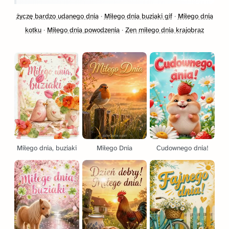
życzę bardzo udanego dnia
·
Miłego dnia buziaki gif
·
Miłego dnia
kotku
·
Miłego dnia powodzenia
·
Zen miłego dnia krajobraz
Miłego dnia, buziaki
Miłego Dnia
Cudownego dnia!