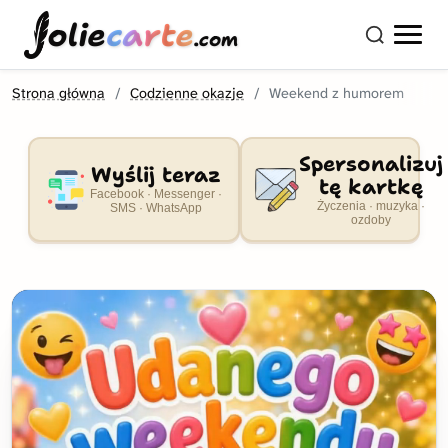
olie
carte
.com
Strona główna
Codzienne okazje
Weekend z humorem
Spersonalizuj
Wyślij teraz
tę kartkę
Facebook · Messenger ·
Życzenia · muzyka ·
SMS · WhatsApp
ozdoby