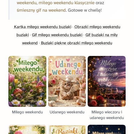
weekendu
,
miłego weekendu klasycznie
oraz
śmieszny gif na weekend
. Gotowe w chwilę!
Kartka miłego weekendu buziaki
·
Obrazki miłego weekendu
buziaki
·
Gif miłego weekendu buziaki
·
Gif buziaki na miły
weekend
·
Buziaki piękne obrazki miłego weekendu
Miłego weekendu
Udanego weekendu
Miłego wieczoru i
udanego weekendu