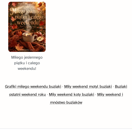
Miłego jesiennego
piątku i całego
weekendu!
Grafiki miłego weekendu buziaki
·
Miły weekend motyl buziaki
·
Buziaki
ostatni weekend roku
·
Miły weekend koty buziaki
·
Miły weekend i
mnóstwo buziaków