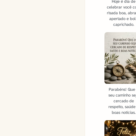
Hoje é dia de
celebrar você 
risada boa, abr
apertado e bo
caprichado.
Parabéns! Que
seu caminho se
cercado de
respeito, saúde
boas notícias.