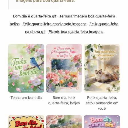
imagens para boa quarta-feira
.
Bom dia é quarta-feira gif
·
Ternura imagem boa quarta-feira
beijos
·
Feliz quarta-feira ensolarada imagens
·
Feliz quarta-feira
na chuva gif
·
Picmix boa quarta-feira imagens
Tenha um bom dia
Bom dia, feliz
Feliz quarta-feira,
quarta-feira, beijos
estou pensando em
você