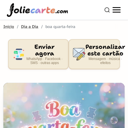
olie
carte
.com
Início
Dia a Dia
boa quarta-feira
Enviar
Personalizar
agora
este cartão
WhatsApp · Facebook ·
Mensagem · música ·
SMS · outras apps
efeitos