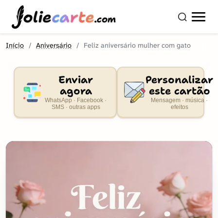
olie
carte
.com
Início
Aniversário
Feliz aniversário mulher com gato
Enviar
Personalizar
agora
este cartão
WhatsApp · Facebook ·
Mensagem · música ·
SMS · outras apps
efeitos