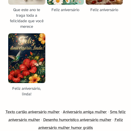
Que este ano te
Feliz aniversário
Feliz aniversário
traga toda a
felicidade que você
merece
Feliz aniversário,
linda!
Texto cartão aniversário mulher
·
Aniversário amiga mulher
·
Sms feliz
aniversário mulher
·
Desenho humorístico aniversário mulher
·
Feliz
aniversário mulher humor grátis