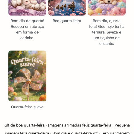
Bom dia de quarta!
Boa quarta-feira
Bom dia, quarta
Receba um abraço
fofa! Que hoje tenha
em forma de
ternura, leveza e
carinho.
um tiquinho de
encanto.
Quarta-feira suave
Gif de boa quarta-feira
·
Imagens animadas feliz quarta-feira
·
Pequena
imagem feliz quarta-feira
·
Bom dia é quarta-feira gif
·
Ternura imagem