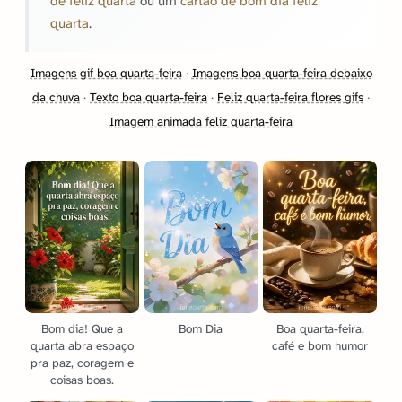
de feliz quarta
ou um
cartão de bom dia feliz
quarta
.
Imagens gif boa quarta-feira
·
Imagens boa quarta-feira debaixo
da chuva
·
Texto boa quarta-feira
·
Feliz quarta-feira flores gifs
·
Imagem animada feliz quarta-feira
Bom dia! Que a
Bom Dia
Boa quarta-feira,
quarta abra espaço
café e bom humor
pra paz, coragem e
coisas boas.