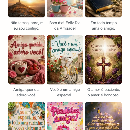
Não temas, porque
Bom dia! Feliz Dia
Em todo tempo
eu sou contigo.
da Amizade!
ama o amigo.
Amiga querida,
Você é um amigo
O amor é paciente,
adoro você!
especial!
o amor é bondoso.