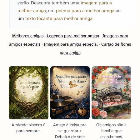
verão. Descubra também uma
imagem para a
melhor amiga
, um
poema para a melhor amiga
ou
um
texto tocante para melhor amiga
.
Melhores amigas
·
Legenda para melhor amiga
·
Imagens para
amigos especiais
·
Imagem para amiga especial
·
Cartão de flores
para amiga
Amizade sincera é
Amigo é coisa pra
Os amigos são a
para sempre.
se guardar /
família que
Debaixo de sete
escolhemos.