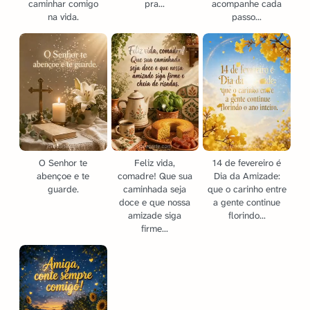
caminhar comigo
pra...
acompanhe cada
na vida.
passo...
O Senhor te
Feliz vida,
14 de fevereiro é
abençoe e te
comadre! Que sua
Dia da Amizade:
guarde.
caminhada seja
que o carinho entre
doce e que nossa
a gente continue
amizade siga
florindo...
firme...