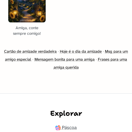
Amiga, conte
sempre comigo!
Cartão de amizade verdadeira
·
Hoje é o dia da amizade
·
Msg para um
amigo especial
·
Mensagem bonita para uma amiga
·
Frases para uma
amiga querida
Explorar
Páscoa