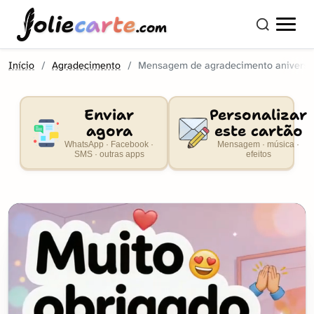
olie
carte
.com
Início
Agradecimento
Mensagem de agradecimento aniversá
Enviar
Personalizar
agora
este cartão
WhatsApp · Facebook ·
Mensagem · música ·
SMS · outras apps
efeitos