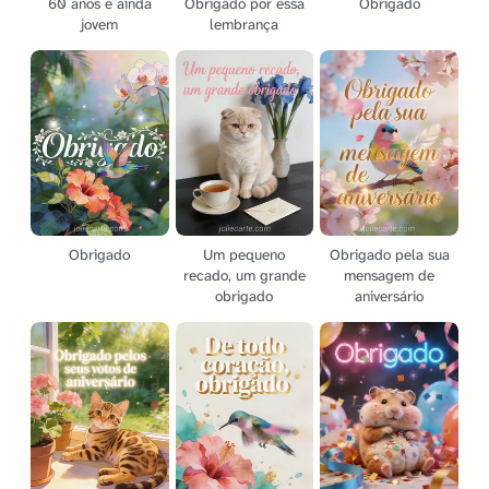
60 anos e ainda
Obrigado por essa
Obrigado
jovem
lembrança
Obrigado
Um pequeno
Obrigado pela sua
recado, um grande
mensagem de
obrigado
aniversário