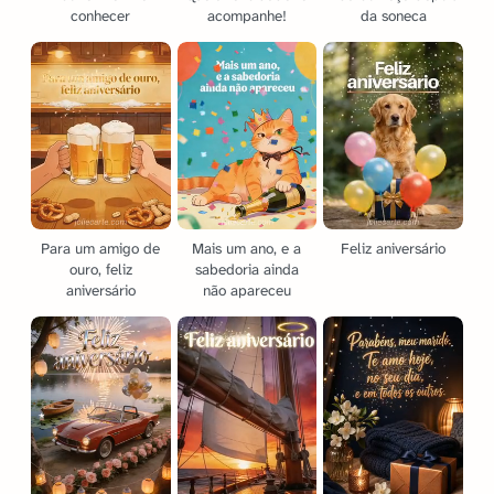
conhecer
acompanhe!
da soneca
Para um amigo de
Mais um ano, e a
Feliz aniversário
ouro, feliz
sabedoria ainda
aniversário
não apareceu