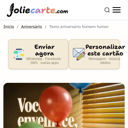
olie
carte
.com
Início
Aniversário
Texto aniversário homem humor
Enviar
Personalizar
agora
este cartão
WhatsApp · Facebook ·
Mensagem · música ·
SMS · outras apps
efeitos