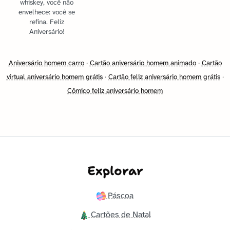
whiskey, você não
envelhece: você se
refina. Feliz
Aniversário!
Aniversário homem carro
·
Cartão aniversário homem animado
·
Cartão
virtual aniversário homem grátis
·
Cartão feliz aniversário homem grátis
·
Cômico feliz aniversário homem
Explorar
Páscoa
Cartões de Natal