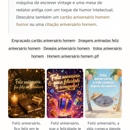
máquina de escrever vintage e uma mesa de
redator antiga com um toque de humor intelectual.
Descubra também um
cartão aniversário homem
humor
ou uma
citação aniversário homem
.
Engraçado cartão aniversário homem
·
Imagens animadas feliz
aniversário homem
·
Desejos aniversário homem
·
Votos aniversário
homem
·
Homem aniversário homem gif
Feliz aniversário,
Feliz aniversário,
Feliz aniversário, a
fico feliz em te
que a felicidade te
vida começa depois