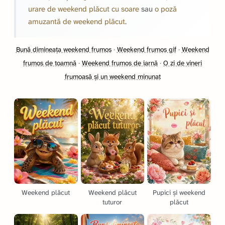
urare de weekend plăcut cu soare
sau
o poză
amuzantă de weekend plăcut
.
Bună dimineața weekend frumos
·
Weekend frumos gif
·
Weekend
frumos de toamnă
·
Weekend frumos de iarnă
·
O zi de vineri
frumoasă și un weekend minunat
Weekend plăcut
Weekend plăcut
Pupici și weekend
tuturor
plăcut