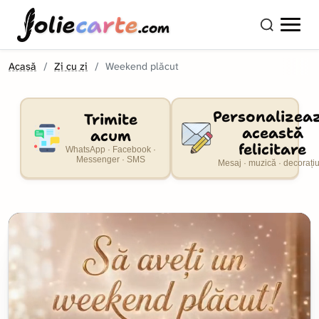
olie
carte
.com
Acasă
Zi cu zi
Weekend plăcut
Personalizea
Trimite
această
acum
felicitare
WhatsApp · Facebook ·
Messenger · SMS
Mesaj · muzică · decorați