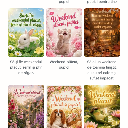
pupici
pupici pentru tine
Să-ți fie weekendul
Weekend plăcut,
Să ai un weekend
plăcut, senin și plin
pupici
de toamnă liniștit,
de răgaz.
cu culori calde și
suflet împăcat.