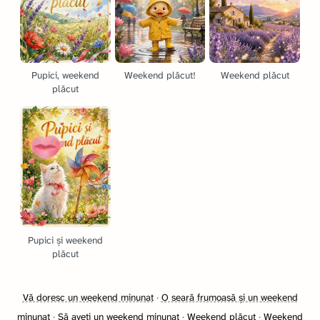
Pupici, weekend
Weekend plăcut!
Weekend plăcut
plăcut
Pupici și weekend
plăcut
Vă doresc un weekend minunat
·
O seară frumoasă și un weekend
minunat
·
Să aveți un weekend minunat
·
Weekend plăcut
·
Weekend