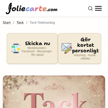
olie
carte
.com
Start
Tack
Tack födelsedag
Gör
Skicka nu
kortet
Meddelanden ·
personligt
Facebook · Messenger ·
fler appar
Hälsning · musik ·
effekter