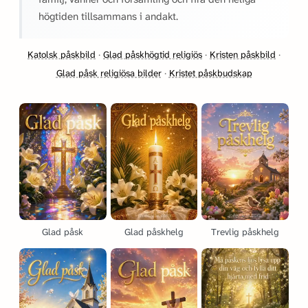
högtiden tillsammans i andakt.
Katolsk påskbild
·
Glad påskhögtid religiös
·
Kristen påskbild
·
Glad påsk religiösa bilder
·
Kristet påskbudskap
Glad påsk
Glad påskhelg
Trevlig påskhelg