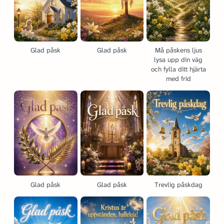
Glad påsk
Glad påsk
Må påskens ljus
lysa upp din väg
och fylla ditt hjärta
med frid
Glad påsk
Glad påsk
Trevlig påskdag