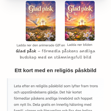
Ladda ner bilden
Ladda ner den animerade GIF:en
Glad påsk
förmedla påskens andliga
budskap med en stämningsfull bild
Ett kort med en religiös påskbild
Leta efter en religiös påskbild som lyfter fram trons
och uppståndelsens glädje. Det här kortet
förmedlar påskens andliga innebörd och hoppet
om nytt liv. Dela gratis en innerlig hälsning med
familj, vänner och församling och fira den heliga