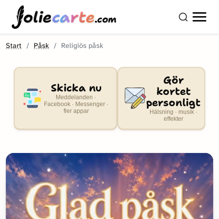
olie
carte
.com
Start
Påsk
Religiös påsk
Gör
Skicka nu
kortet
Meddelanden ·
personligt
Facebook · Messenger ·
fler appar
Hälsning · musik ·
effekter