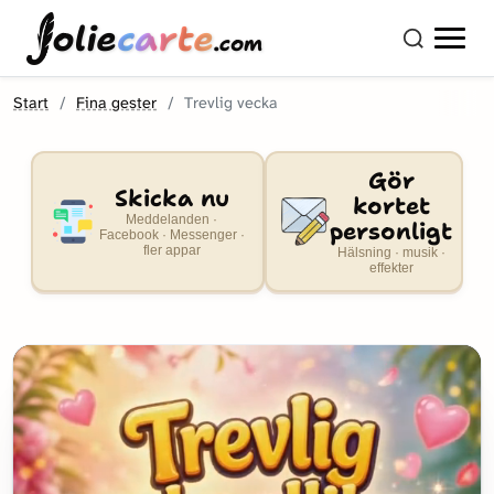
olie
carte
.com
Start
Fina gester
Trevlig vecka
Gör
Skicka nu
kortet
Meddelanden ·
personligt
Facebook · Messenger ·
fler appar
Hälsning · musik ·
effekter