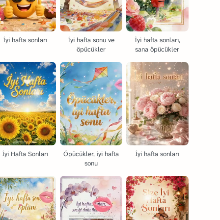
İyi hafta sonları
İyi hafta sonu ve
İyi hafta sonları,
öpücükler
sana öpücükler
İyi Hafta Sonları
Öpücükler, iyi hafta
İyi hafta sonları
sonu