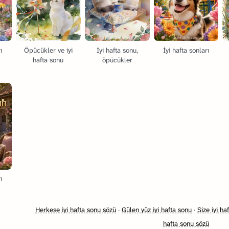
ı
Öpücükler ve iyi
İyi hafta sonu,
İyi hafta sonları
hafta sonu
öpücükler
ı
Herkese iyi hafta sonu sözü
·
Gülen yüz iyi hafta sonu
·
Size iyi ha
hafta sonu sözü