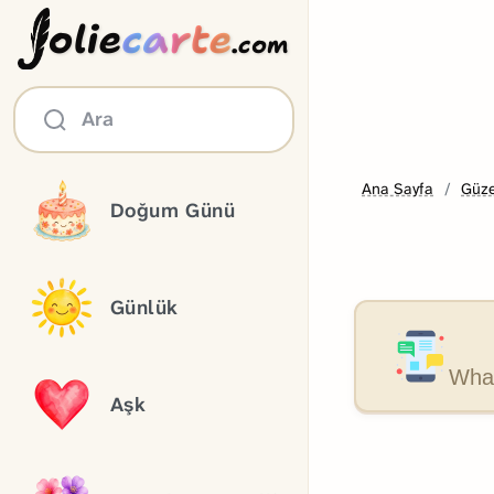
olie
carte
.com
Ara
Ana Sayfa
Güze
Doğum Günü
Günlük
What
Aşk