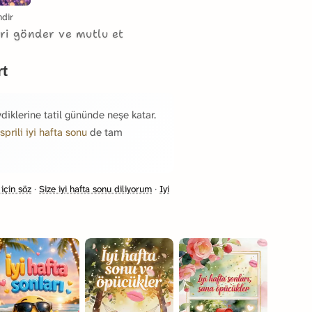
ndir
eri gönder ve mutlu et
rt
vdiklerine tatil gününde neşe katar.
sprili iyi hafta sonu
de tam
için söz
·
Size iyi hafta sonu diliyorum
·
Iyi