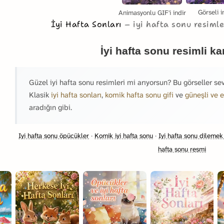
Görseli i
Animasyonlu GIF'i indir
İyi Hafta Sonları
iyi hafta sonu resiml
İyi hafta sonu resimli ka
Güzel iyi hafta sonu resimleri mi arıyorsun? Bu görseller se
Klasik
iyi hafta sonları
,
komik hafta sonu gifi
ve
güneşli ve e
aradığın gibi.
Iyi hafta sonu öpücükler
·
Komik iyi hafta sonu
·
Iyi hafta sonu dilemek 
hafta sonu resmi