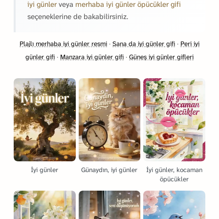
iyi günler
veya
merhaba iyi günler öpücükler gifi
seçeneklerine de bakabilirsiniz.
Plajlı merhaba iyi günler resmi
·
Sana da iyi günler gifi
·
Peri iyi
günler gifi
·
Manzara iyi günler gifi
·
Güneş iyi günler gifleri
İyi günler
Günaydın, iyi günler
İyi günler, kocaman
öpücükler