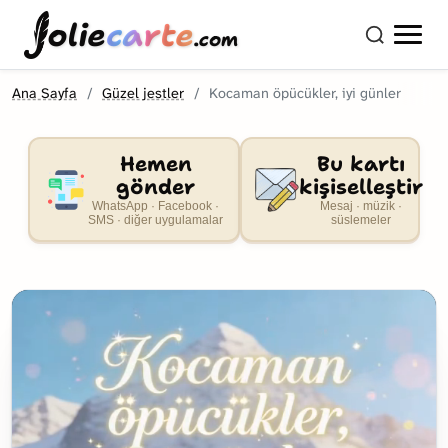
olie
carte
.com
Ana Sayfa
Güzel jestler
Kocaman öpücükler, iyi günler
Hemen
Bu kartı
gönder
kişiselleştir
WhatsApp · Facebook ·
Mesaj · müzik ·
SMS · diğer uygulamalar
süslemeler