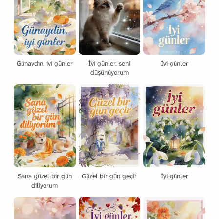
Günaydın, iyi günler
İyi günler, seni
İyi günler
düşünüyorum
Sana güzel bir gün
Güzel bir gün geçir
İyi günler
diliyorum