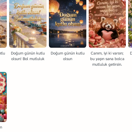
tlu
Doğum günün kutlu
Doğum günün kutlu
Canım, iyi ki varsın;
olsun! Bol mutluluk
olsun
bu yaşın sana bolca
mutluluk getirsin.
in