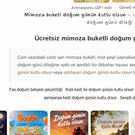
Görseli i
Animasyonlu GIF'i indir
Mimoza buketi doğum günün kutlu olsun
ı
doğum günü dileği
Ücretsiz mimoza buketli doğum 
Cam vazodaki canlı sarı mimoza buketi, ince yeşil yapraklar,
doğum günü dileğine ışıklı ve şenlikli bir ilkbahar havası ver
günün kutlu olsun
veya
ışıldayan doğum günün kutlu olsun
k
Fas doğum belgesi geçerliliği
·
Kızıl kedi ile doğum günün kutlu olsun
·
şampanya kedi doğum günün kutlu olsun
·
Sevgili 