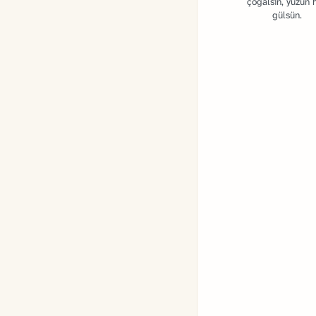
çoğalsın, yüzün 
gülsün.