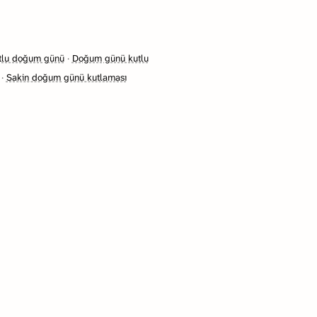
tlu doğum günü
·
Doğum günü kutlu
·
Sakin doğum günü kutlaması