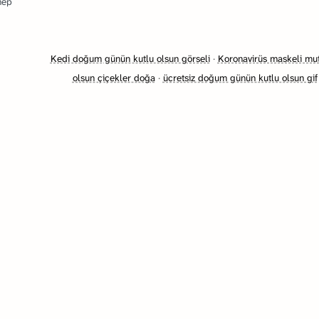
hep
Kedi doğum günün kutlu olsun görseli
·
Koronavirüs maskeli mu
olsun çiçekler doğa
·
ücretsiz doğum günün kutlu olsun gif