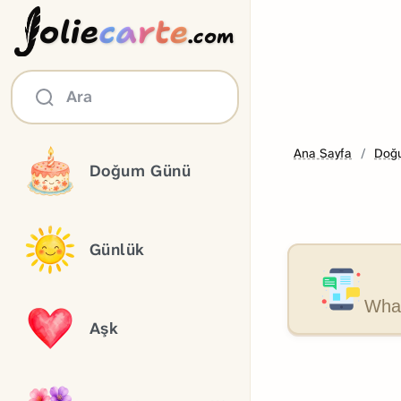
olie
carte
.com
Ara
Ana Sayfa
Doğ
Doğum Günü
Günlük
What
Aşk