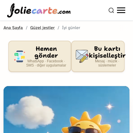
olie
carte
.com
Ana Sayfa
Güzel jestler
İyi günler
Hemen
Bu kartı
gönder
kişiselleştir
WhatsApp · Facebook ·
Mesaj · müzik ·
SMS · diğer uygulamalar
süslemeler