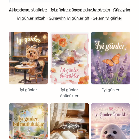
Aklımdasın iyi günler
·
Iyi günler günaydın kız kardeşim
·
Günaydın
iyi günler mizah
·
Günaydın iyi günler gif
·
Selam iyi günler
İyi günler
İyi günler,
İyi günler
öpücükler