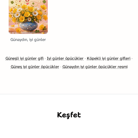
Günaydın, iyi günler
Güneşli iyi günler gifi
·
Iyi günler öpücükler
·
Köpekli iyi günler gifleri
·
Güneş iyi günler öpücükler
·
Günaydın iyi günler öpücükler resmi
Keşfet