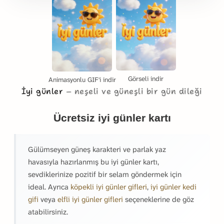
Görseli indir
Animasyonlu GIF'i indir
İyi günler
neşeli ve güneşli bir gün dileği
Ücretsiz iyi günler kartı
Gülümseyen güneş karakteri ve parlak yaz
havasıyla hazırlanmış bu iyi günler kartı,
sevdiklerinize pozitif bir selam göndermek için
ideal. Ayrıca
köpekli iyi günler gifleri
,
iyi günler kedi
gifi
veya
elfli iyi günler gifleri
seçeneklerine de göz
atabilirsiniz.