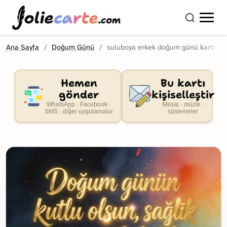
olie
carte
.com
Ana Sayfa
Doğum Günü
suluboya erkek doğum günü kartı
Hemen
Bu kartı
gönder
kişiselleştir
WhatsApp · Facebook ·
Mesaj · müzik ·
SMS · diğer uygulamalar
süslemeler