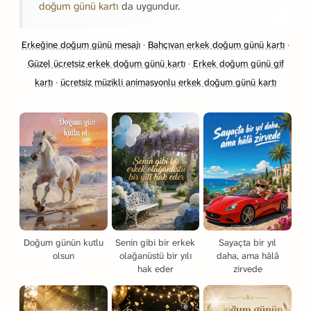
doğum günü kartı
da uygundur.
Erkeğine doğum günü mesajı
·
Bahçıvan erkek doğum günü kartı
·
Güzel ücretsiz erkek doğum günü kartı
·
Erkek doğum günü gif
kartı
·
ücretsiz müzikli animasyonlu erkek doğum günü kartı
Doğum günün kutlu
Senin gibi bir erkek
Sayaçta bir yıl
olsun
olağanüstü bir yılı
daha, ama hâlâ
hak eder
zirvede