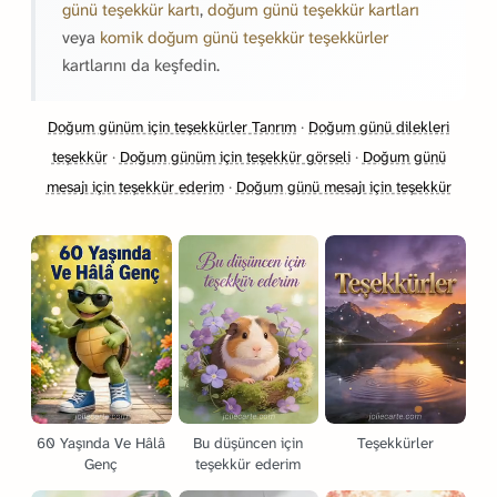
günü teşekkür kartı
,
doğum günü teşekkür kartları
veya
komik doğum günü teşekkür teşekkürler
kartlarını da keşfedin.
Doğum günüm için teşekkürler Tanrım
·
Doğum günü dilekleri
teşekkür
·
Doğum günüm için teşekkür görseli
·
Doğum günü
mesajı için teşekkür ederim
·
Doğum günü mesajı için teşekkür
60 Yaşında Ve Hâlâ
Bu düşüncen için
Teşekkürler
Genç
teşekkür ederim