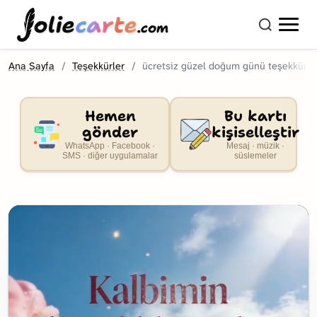
olie
carte
.com
Ana Sayfa
Teşekkürler
ücretsiz güzel doğum günü teşekkür ka
Hemen
Bu kartı
gönder
kişiselleştir
WhatsApp · Facebook ·
Mesaj · müzik ·
SMS · diğer uygulamalar
süslemeler