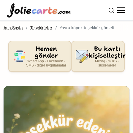
olie
carte
.com
Ana Sayfa
Teşekkürler
Yavru köpek teşekkür görseli
Hemen
Bu kartı
gönder
kişiselleştir
WhatsApp · Facebook ·
Mesaj · müzik ·
SMS · diğer uygulamalar
süslemeler