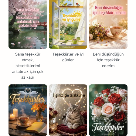
Sana teşekkür
Teşekkürler ve iyi
Beni düşündüğün
etmek,
günler
için teşekkür
hissettiklerimi
ederim
anlatmak için çok
az kalır