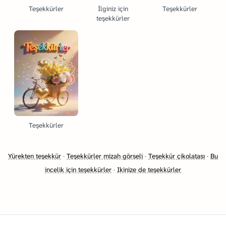
Teşekkürler
İlginiz için
Teşekkürler
teşekkürler
Teşekkürler
Yürekten teşekkür
·
Teşekkürler mizah görseli
·
Teşekkür çikolatası
·
Bu
incelik için teşekkürler
·
Ikinize de teşekkürler