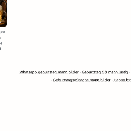
Zum
n
te
d
.
Whatsapp geburtstag mann bilder
·
Geburtstag 50 mann lustig
·
Geburtstagswünsche mann bilder
·
Happy bir