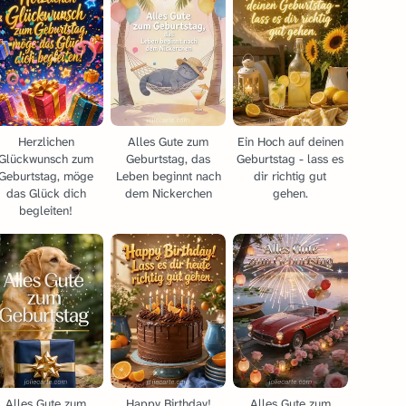
Herzlichen
Alles Gute zum
Ein Hoch auf deinen
Glückwunsch zum
Geburtstag, das
Geburtstag - lass es
Geburtstag, möge
Leben beginnt nach
dir richtig gut
das Glück dich
dem Nickerchen
gehen.
begleiten!
Alles Gute zum
Happy Birthday!
Alles Gute zum