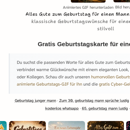
Bild her
Animiertes GIF herunterladen
Alles Gute zum Geburtstag für einen Man
klassische Geburtstagswünsche für eine
stilvoll
Gratis Geburtstagskarte für ei
Du suchst die passenden Worte für alles Gute zum Geburts
verbindet warme Glückwünsche mit einem eleganten Look, id
oder Kollegen. Schau dir auch unseren
humorvollen Geburt
animierte Geburtstags-GIF für ihn
und die
gratis Cyber-Ge
Geburtstag junger mann
·
Zum 30. geburtstag mann sprüche lustig
kostenlos whatsapp
·
65. geburtstag mann lustig