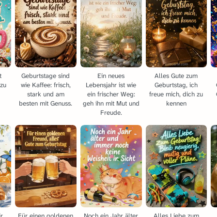
t
Geburtstage sind
Ein neues
Alles Gute zum
 zu
wie Kaffee: frisch,
Lebensjahr ist wie
Geburtstag, ich
stark und am
ein frischer Weg:
freue mich, dich zu
besten mit Genuss.
geh ihn mit Mut und
kennen
Freude.
r
Für einen goldenen
Noch ein Jahr älter
Alles Liebe zum