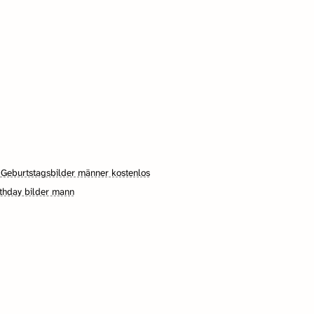
·
Geburtstagsbilder männer kostenlos
thday bilder mann