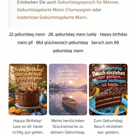
Entdecken Sie auch
Geburtstagsspruch für Männer
,
Geburtstagskarte Mann Champagner
oder
kostenlose Geburtstagskarte Mann
.
22 geburtstag mann
·
20. geburtstag mann lustig
·
Happy birthday
mann gif
·
Bild glückwunsch geburtstag
·
Spruch zum 60
geburtstag mann
Happy Birthday!
Meine herzlichsten
Zum Geburtstag:
Lass es dir heute
Glückwünsche zu
Bauch einziehen
richtig gut gehen.
deinem Geburtstag.
war gestern,