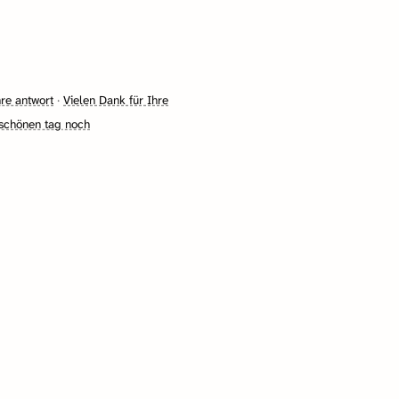
hre antwort
·
Vielen Dank für Ihre
schönen tag noch