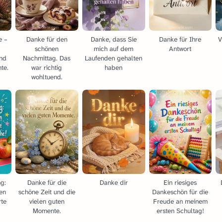
e –
Danke für den
Danke, dass Sie
Danke für Ihre
V
schönen
mich auf dem
Antwort
und
Nachmittag. Das
Laufenden gehalten
te.
war richtig
haben
wohltuend.
g:
Danke für die
Danke dir
Ein riesiges
en
schöne Zeit und die
Dankeschön für die
rte
vielen guten
Freude an meinem
Momente.
ersten Schultag!