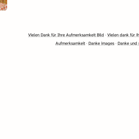
Vielen Dank für Ihre Aufmerksamkeit Bild
·
Vielen dank für i
Aufmerksamkeit
·
Danke images
·
Danke und 