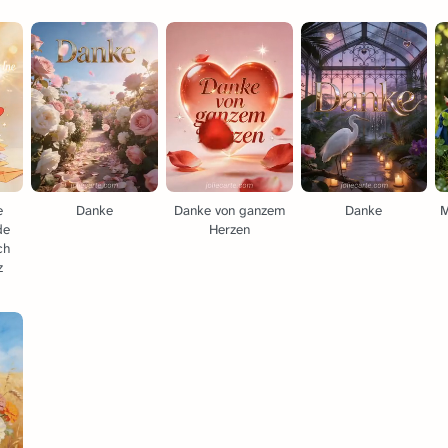
e
Danke
Danke von ganzem
Danke
M
de
Herzen
ch
z