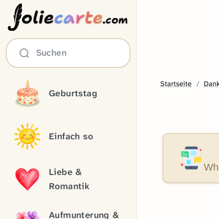
olie
carte
.com
Suchen
Startseite
Dan
Geburtstag
Einfach so
Wha
Liebe &
Romantik
Aufmunterung &