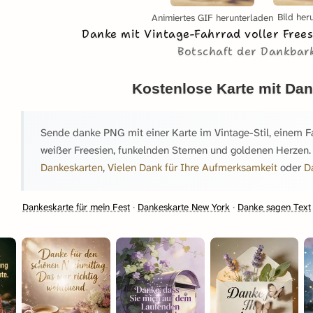
Bild her
Animiertes GIF herunterladen
Danke mit Vintage-Fahrrad voller Free
Botschaft der Dankbark
Kostenlose Karte mit Da
Sende danke PNG mit einer Karte im Vintage-Stil, einem Fa
weißer Freesien, funkelnden Sternen und goldenen Herzen
Dankeskarten
,
Vielen Dank für Ihre Aufmerksamkeit
oder
D
Dankeskarte für mein Fest
·
Dankeskarte New York
·
Danke sagen Text