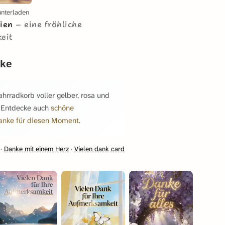
unterladen
sien
eine fröhliche
eit
nke
hrradkorb voller gelber, rosa und
. Entdecke auch
schöne
anke für diesen Moment
.
·
Danke mit einem Herz
·
Vielen dank card