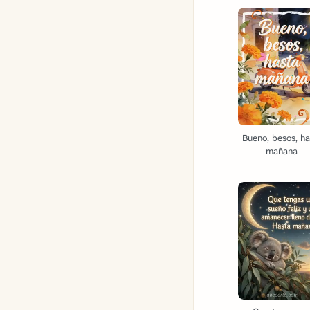
Bueno, besos, ha
mañana