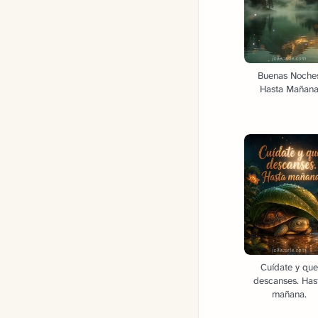
Buenas Noche
Hasta Mañan
Cuídate y que
descanses. Has
mañana.