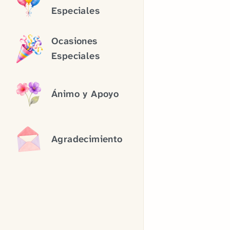
Especiales
Ocasiones
Especiales
Ánimo y Apoyo
Agradecimiento