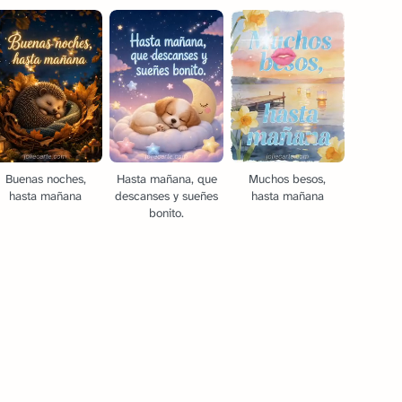
Buenas noches,
Hasta mañana, que
Muchos besos,
hasta mañana
descanses y sueñes
hasta mañana
bonito.