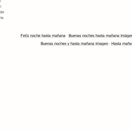
n
n
 de
na.
Feliz noche hasta mañana
·
Buenas noches hasta mañana imáge
Buenas noches y hasta mañana imagen
·
Hasta maña