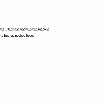
nes
·
Hermosa noche hasta mañana
·
na buenas noches besos