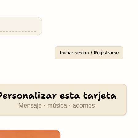
Iniciar sesion / Registrarse
Personalizar esta tarjeta
Mensaje · música · adornos